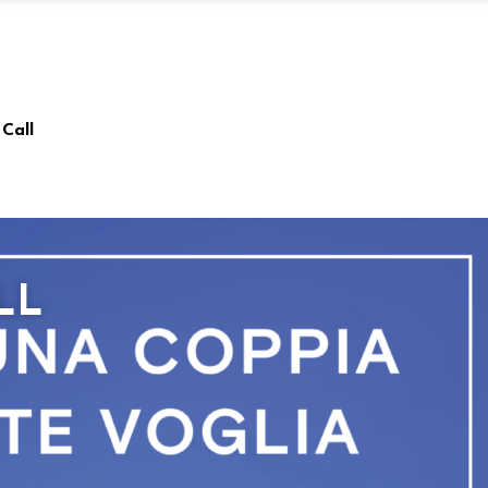
 Call
LL