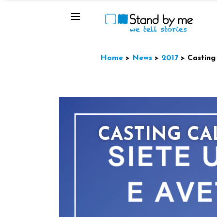
Home
>
News
>
2017
>
Casting
CASTING CA