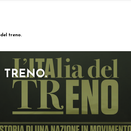
 del treno.
L TRENO.