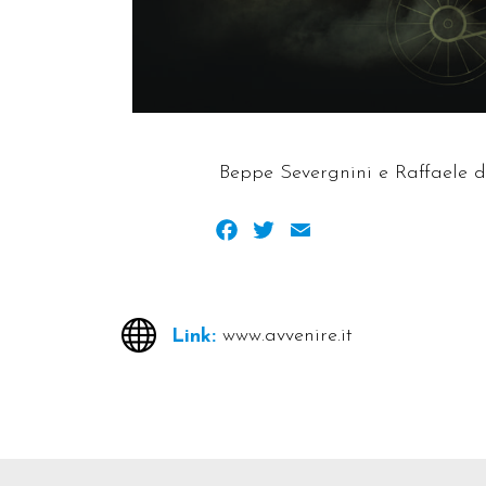
Beppe Severgnini e Raffaele di 
Facebook
Twitter
Email
www.avvenire.it
Link: