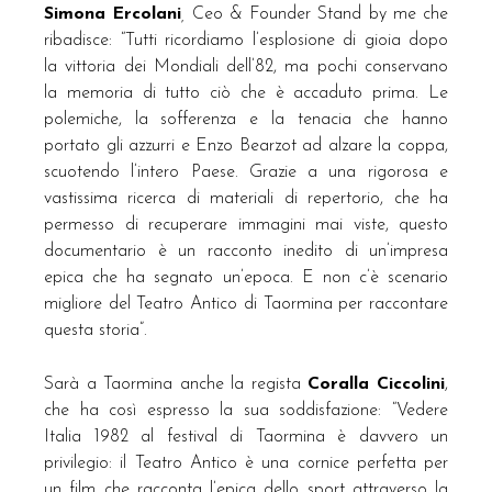
Simona Ercolani
,
Ceo & Founder Stand by me che
ribadisce:
“Tutti ricordiamo l’esplosione di gioia dopo
la vittoria dei Mondiali dell’82, ma pochi conservano
la memoria di tutto ciò che è accaduto prima. Le
polemiche, la sofferenza e la tenacia che hanno
portato gli azzurri e Enzo Bearzot ad alzare la coppa,
scuotendo l’intero Paese. Grazie a una rigorosa e
vastissima ricerca di materiali di repertorio, che ha
permesso di recuperare immagini mai viste, questo
documentario è un racconto inedito di un’impresa
epica che ha segnato un’epoca. E non c’è scenario
migliore del Teatro Antico di Taormina per raccontare
questa storia”.
Sarà a Taormina anche la regista
Coralla Ciccolini
,
che ha così espresso la sua soddisfazione: “Vedere
Italia 1982 al festival di Taormina è davvero un
privilegio: il Teatro Antico è una cornice perfetta per
un film che racconta l’epica dello sport attraverso la