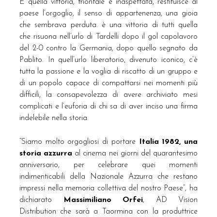
E quella vittoria, trionfale e inaspettata, restituisce al
paese l’orgoglio, il senso di appartenenza, una gioia
che sembrava perduta. è una vittoria di tutti quella
che risuona nell’urlo di Tardelli dopo il gol capolavoro
del 2-0 contro la Germania, dopo quello segnato da
Pablito. In quell’urlo liberatorio, divenuto iconico, c’è
tutta la passione e la voglia di riscatto di un gruppo e
di un popolo capace di compattarsi nei momenti più
difficili, la consapevolezza di avere archiviato mesi
complicati e l’euforia di chi sa di aver inciso una firma
indelebile nella storia.
“Siamo molto orgogliosi di portare
Italia 1982, una
storia azzurra
al cinema nei giorni del quarantesimo
anniversario, per celebrare quei momenti
indimenticabili della Nazionale Azzurra che restano
impressi nella memoria collettiva del nostro Paese”, ha
dichiarato
Massimiliano Orfei
, AD Vision
Distribution che sarà a Taormina con la produttrice