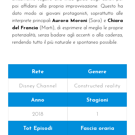
poi affidarsi alla propria improvvisazione. Questo ha
dato modo ai giovani protagonisti, soprattutto alle
interprete principali
Aurora Moroni
(Sara) e
Chiara
del Francia
(Marti), di esprimere al meglio le proprie
potenzialità, senza badare agli accenti o alla cadenza,
rendendo tutto il più naturale e spontaneo possibile.
Rete
Genere
Disney Channel
Constructed reality
Anno
Stagioni
2018
1
Tot Episodi
Fascia oraria